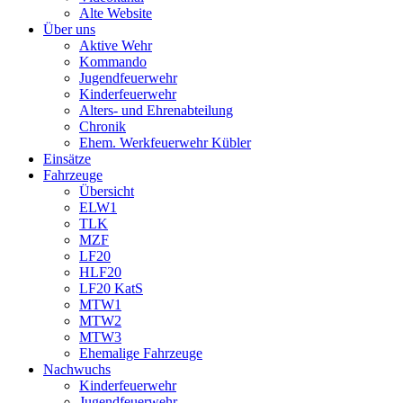
Alte Website
Über uns
Aktive Wehr
Kommando
Jugendfeuerwehr
Kinderfeuerwehr
Alters- und Ehrenabteilung
Chronik
Ehem. Werkfeuerwehr Kübler
Einsätze
Fahrzeuge
Übersicht
ELW1
TLK
MZF
LF20
HLF20
LF20 KatS
MTW1
MTW2
MTW3
Ehemalige Fahrzeuge
Nachwuchs
Kinderfeuerwehr
Jugendfeuerwehr