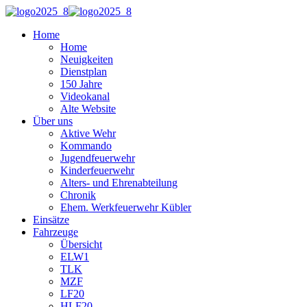
Home
Home
Neuigkeiten
Dienstplan
150 Jahre
Videokanal
Alte Website
Über uns
Aktive Wehr
Kommando
Jugendfeuerwehr
Kinderfeuerwehr
Alters- und Ehrenabteilung
Chronik
Ehem. Werkfeuerwehr Kübler
Einsätze
Fahrzeuge
Übersicht
ELW1
TLK
MZF
LF20
HLF20