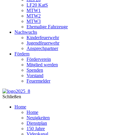
LF20 KatS
MTW1
MTW2
MTW3
Ehemalige Fahrzeuge
Nachwuchs
Kinderfeuerwehr
Jugendfeuerwehr
Ansprechpartner
Fördern
Förderverein
Mitglied werden
Spenden
Vorstand
Feuermelder
Schließen
Home
Home
Neuigkeiten
Dienstplan
150 Jahre
Videokanal