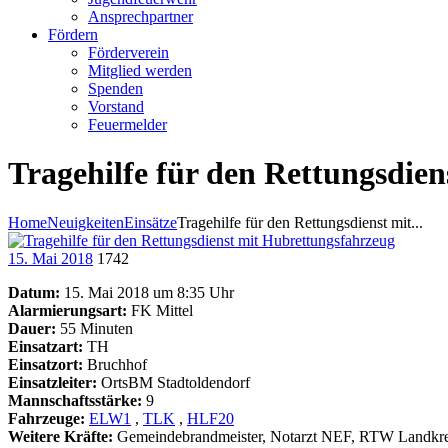
Ansprechpartner
Fördern
Förderverein
Mitglied werden
Spenden
Vorstand
Feuermelder
Tragehilfe für den Rettungsdie
Home
Neuigkeiten
Einsätze
Tragehilfe für den Rettungsdienst mit...
15. Mai 2018
1742
Datum:
15. Mai 2018 um 8:35 Uhr
Alarmierungsart:
FK Mittel
Dauer:
55 Minuten
Einsatzart:
TH
Einsatzort:
Bruchhof
Einsatzleiter:
OrtsBM Stadtoldendorf
Mannschaftsstärke:
9
Fahrzeuge:
ELW1
,
TLK
,
HLF20
Weitere Kräfte:
Gemeindebrandmeister, Notarzt NEF, RTW Landkre