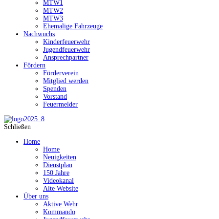
MTW1
MTW2
MTW3
Ehemalige Fahrzeuge
Nachwuchs
Kinderfeuerwehr
Jugendfeuerwehr
Ansprechpartner
Fördern
Förderverein
Mitglied werden
Spenden
Vorstand
Feuermelder
Schließen
Home
Home
Neuigkeiten
Dienstplan
150 Jahre
Videokanal
Alte Website
Über uns
Aktive Wehr
Kommando