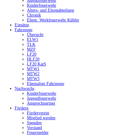
Jugendfeuerwehr
Kinderfeuerwehr
Alters- und Ehrenabteilung
Chronik
Ehem. Werkfeuerwehr Kübler
Einsätze
Fahrzeuge
Übersicht
ELW1
TLK
MZF
LF20
HLF20
LF20 KatS
MTW1
MTW2
MTW3
Ehemalige Fahrzeuge
Nachwuchs
Kinderfeuerwehr
Jugendfeuerwehr
Ansprechpartner
Fördern
Förderverein
Mitglied werden
Spenden
Vorstand
Feuermelder