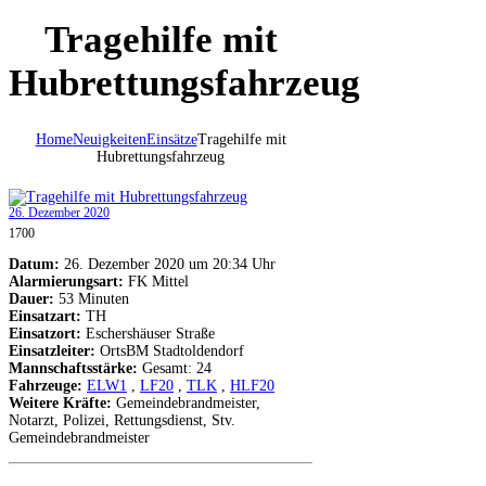
Tragehilfe mit
Hubrettungsfahrzeug
Home
Neuigkeiten
Einsätze
Tragehilfe mit
Hubrettungsfahrzeug
26. Dezember 2020
1700
Datum:
26. Dezember 2020 um 20:34 Uhr
Alarmierungsart:
FK Mittel
Dauer:
53 Minuten
Einsatzart:
TH
Einsatzort:
Eschershäuser Straße
Einsatzleiter:
OrtsBM Stadtoldendorf
Mannschaftsstärke:
Gesamt: 24
Fahrzeuge:
ELW1
,
LF20
,
TLK
,
HLF20
Weitere Kräfte:
Gemeindebrandmeister,
Notarzt, Polizei, Rettungsdienst, Stv.
Gemeindebrandmeister