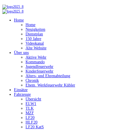
Home
Home
Neuigkeiten
Dienstplan
150 Jahre
Videokanal
Alte Website
Über uns
Aktive Wehr
Kommando
Jugendfeuerwehr
Kinderfeuerwehr
Alters- und Ehrenabteilung
Chronik
Ehem. Werkfeuerwehr Kübler
Einsätze
Fahrzeuge
Übersicht
ELW1
TLK
MZF
LF20
HLF20
LF20 KatS