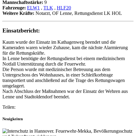
Mannschaftsstärke:
9
Fahrzeuge:
ELW1
,
TLK
,
HLF20
Weitere Kräfte:
Notarzt, OF Lenne, Rettungsdienst LK HOL
Einsatzbericht:
Kaum wurde der Einsatz im Kathagenweg beendet und die
Kameraden waren wieder Zuhause, kam die nächste Alarmierung
für die Rettungskräfte.
In Lenne benötigte der Rettungsdienst bei einem medizinischem
Notfall Unterstützung durch die Feuerwehr.
Die Person wurde mit medizinischer Betreuung aus dem
Untergeschoss des Wohnhauses, in einer Schleifkorbtrage
transportiert und anschließend auf die Trage des Rettungswagen
umgelagert.
Nach Abschluss der Maßnahmen war der Einsatz der Wehren aus
Lenne und Stadtoldendorf beendet.
Teilen:
Neuigkeiten