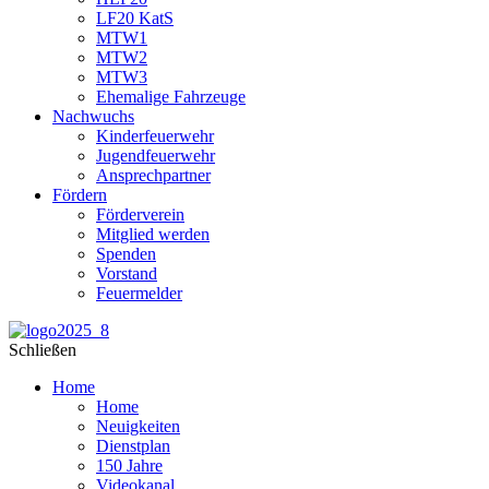
LF20 KatS
MTW1
MTW2
MTW3
Ehemalige Fahrzeuge
Nachwuchs
Kinderfeuerwehr
Jugendfeuerwehr
Ansprechpartner
Fördern
Förderverein
Mitglied werden
Spenden
Vorstand
Feuermelder
Schließen
Home
Home
Neuigkeiten
Dienstplan
150 Jahre
Videokanal