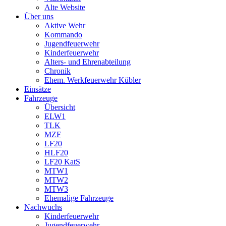
Alte Website
Über uns
Aktive Wehr
Kommando
Jugendfeuerwehr
Kinderfeuerwehr
Alters- und Ehrenabteilung
Chronik
Ehem. Werkfeuerwehr Kübler
Einsätze
Fahrzeuge
Übersicht
ELW1
TLK
MZF
LF20
HLF20
LF20 KatS
MTW1
MTW2
MTW3
Ehemalige Fahrzeuge
Nachwuchs
Kinderfeuerwehr
Jugendfeuerwehr