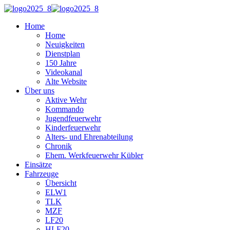
Home
Home
Neuigkeiten
Dienstplan
150 Jahre
Videokanal
Alte Website
Über uns
Aktive Wehr
Kommando
Jugendfeuerwehr
Kinderfeuerwehr
Alters- und Ehrenabteilung
Chronik
Ehem. Werkfeuerwehr Kübler
Einsätze
Fahrzeuge
Übersicht
ELW1
TLK
MZF
LF20
HLF20