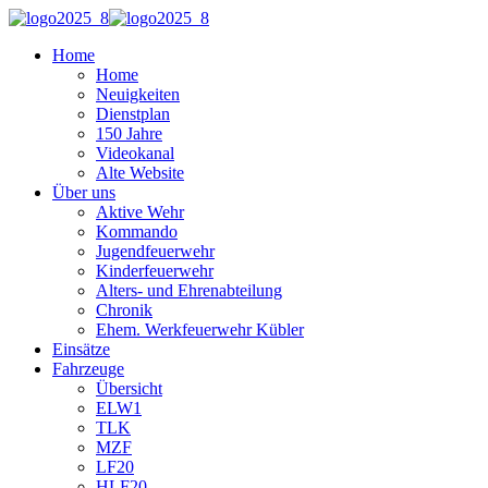
Home
Home
Neuigkeiten
Dienstplan
150 Jahre
Videokanal
Alte Website
Über uns
Aktive Wehr
Kommando
Jugendfeuerwehr
Kinderfeuerwehr
Alters- und Ehrenabteilung
Chronik
Ehem. Werkfeuerwehr Kübler
Einsätze
Fahrzeuge
Übersicht
ELW1
TLK
MZF
LF20
HLF20