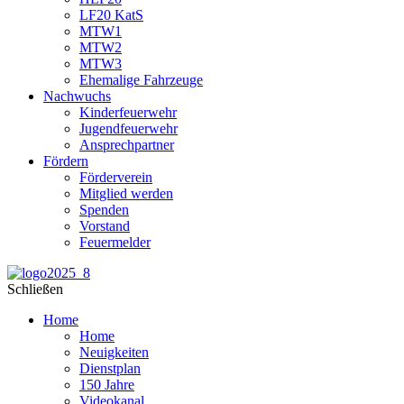
LF20 KatS
MTW1
MTW2
MTW3
Ehemalige Fahrzeuge
Nachwuchs
Kinderfeuerwehr
Jugendfeuerwehr
Ansprechpartner
Fördern
Förderverein
Mitglied werden
Spenden
Vorstand
Feuermelder
Schließen
Home
Home
Neuigkeiten
Dienstplan
150 Jahre
Videokanal