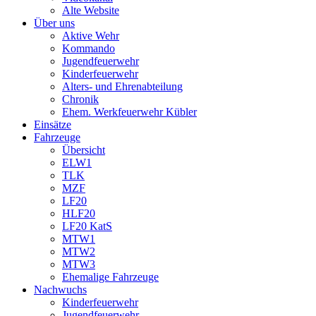
Alte Website
Über uns
Aktive Wehr
Kommando
Jugendfeuerwehr
Kinderfeuerwehr
Alters- und Ehrenabteilung
Chronik
Ehem. Werkfeuerwehr Kübler
Einsätze
Fahrzeuge
Übersicht
ELW1
TLK
MZF
LF20
HLF20
LF20 KatS
MTW1
MTW2
MTW3
Ehemalige Fahrzeuge
Nachwuchs
Kinderfeuerwehr
Jugendfeuerwehr