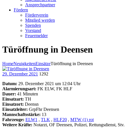
Ansprechpartner
Fördern
Förderverein
Mitglied werden
Spenden
Vorstand
Feuermelder
Türöffnung in Deensen
Home
Neuigkeiten
Einsätze
Türöffnung in Deensen
29. Dezember 2021
1292
Datum:
29. Dezember 2021 um 12:04 Uhr
Alarmierungsart:
FK ELW, FK HLF
Dauer:
41 Minuten
Einsatzart:
TH
Einsatzort:
Deensn
Einsatzleiter:
GrpFhr Deensen
Mannschaftsstärke:
13
Fahrzeuge:
ELW1
,
TLK
,
HLF20
,
MTW (1) rot
Weitere Kräfte:
Notarzt, OF Deensen, Polizei, Rettungsdienst, Stv.