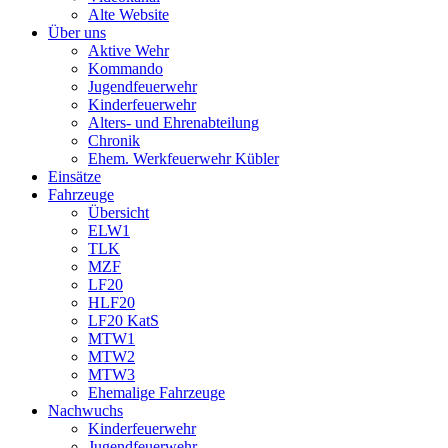
Alte Website
Über uns
Aktive Wehr
Kommando
Jugendfeuerwehr
Kinderfeuerwehr
Alters- und Ehrenabteilung
Chronik
Ehem. Werkfeuerwehr Kübler
Einsätze
Fahrzeuge
Übersicht
ELW1
TLK
MZF
LF20
HLF20
LF20 KatS
MTW1
MTW2
MTW3
Ehemalige Fahrzeuge
Nachwuchs
Kinderfeuerwehr
Jugendfeuerwehr