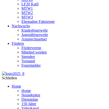
LF20 KatS
MTW1
MTW2
MTW3
Ehemalige Fahrzeuge
Nachwuchs
Kinderfeuerwehr
Jugendfeuerwehr
Ansprechpartner
Fördern
Förderverein
Mitglied werden
Spenden
Vorstand
Feuermelder
Schließen
Home
Home
Neuigkeiten
Dienstplan
150 Jahre
Videokanal