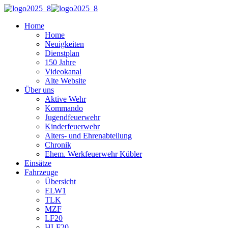
Home
Home
Neuigkeiten
Dienstplan
150 Jahre
Videokanal
Alte Website
Über uns
Aktive Wehr
Kommando
Jugendfeuerwehr
Kinderfeuerwehr
Alters- und Ehrenabteilung
Chronik
Ehem. Werkfeuerwehr Kübler
Einsätze
Fahrzeuge
Übersicht
ELW1
TLK
MZF
LF20
HLF20