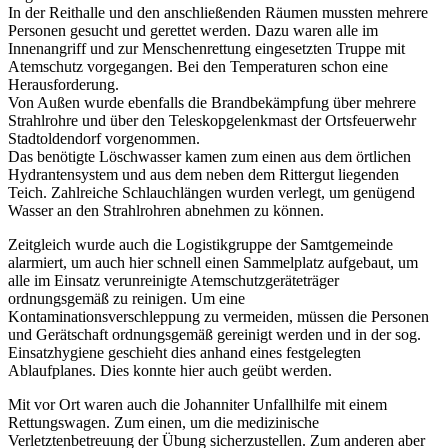
In der Reithalle und den anschließenden Räumen mussten mehrere
Personen gesucht und gerettet werden. Dazu waren alle im
Innenangriff und zur Menschenrettung eingesetzten Truppe mit
Atemschutz vorgegangen. Bei den Temperaturen schon eine
Herausforderung.
Von Außen wurde ebenfalls die Brandbekämpfung über mehrere
Strahlrohre und über den Teleskopgelenkmast der Ortsfeuerwehr
Stadtoldendorf vorgenommen.
Das benötigte Löschwasser kamen zum einen aus dem örtlichen
Hydrantensystem und aus dem neben dem Rittergut liegenden
Teich. Zahlreiche Schlauchlängen wurden verlegt, um genügend
Wasser an den Strahlrohren abnehmen zu können.
Zeitgleich wurde auch die Logistikgruppe der Samtgemeinde
alarmiert, um auch hier schnell einen Sammelplatz aufgebaut, um
alle im Einsatz verunreinigte Atemschutzgeräteträger
ordnungsgemäß zu reinigen. Um eine
Kontaminationsverschleppung zu vermeiden, müssen die Personen
und Gerätschaft ordnungsgemäß gereinigt werden und in der sog.
Einsatzhygiene geschieht dies anhand eines festgelegten
Ablaufplanes. Dies konnte hier auch geübt werden.
Mit vor Ort waren auch die Johanniter Unfallhilfe mit einem
Rettungswagen. Zum einen, um die medizinische
Verletztenbetreuung der Übung sicherzustellen. Zum anderen aber