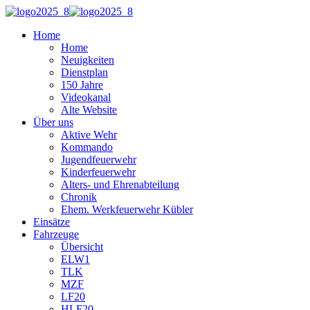
Home
Home
Neuigkeiten
Dienstplan
150 Jahre
Videokanal
Alte Website
Über uns
Aktive Wehr
Kommando
Jugendfeuerwehr
Kinderfeuerwehr
Alters- und Ehrenabteilung
Chronik
Ehem. Werkfeuerwehr Kübler
Einsätze
Fahrzeuge
Übersicht
ELW1
TLK
MZF
LF20
HLF20