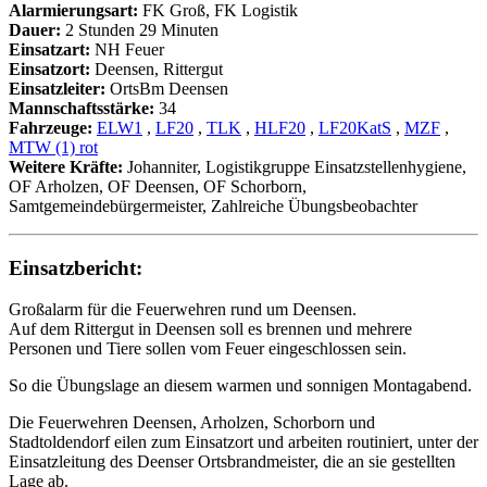
Alarmierungsart:
FK Groß, FK Logistik
Dauer:
2 Stunden 29 Minuten
Einsatzart:
NH Feuer
Einsatzort:
Deensen, Rittergut
Einsatzleiter:
OrtsBm Deensen
Mannschaftsstärke:
34
Fahrzeuge:
ELW1
,
LF20
,
TLK
,
HLF20
,
LF20KatS
,
MZF
,
MTW (1) rot
Weitere Kräfte:
Johanniter, Logistikgruppe Einsatzstellenhygiene,
OF Arholzen, OF Deensen, OF Schorborn,
Samtgemeindebürgermeister, Zahlreiche Übungsbeobachter
Einsatzbericht:
Großalarm für die Feuerwehren rund um Deensen.
Auf dem Rittergut in Deensen soll es brennen und mehrere
Personen und Tiere sollen vom Feuer eingeschlossen sein.
So die Übungslage an diesem warmen und sonnigen Montagabend.
Die Feuerwehren Deensen, Arholzen, Schorborn und
Stadtoldendorf eilen zum Einsatzort und arbeiten routiniert, unter der
Einsatzleitung des Deenser Ortsbrandmeister, die an sie gestellten
Lage ab.