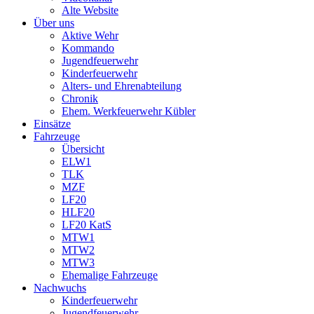
Alte Website
Über uns
Aktive Wehr
Kommando
Jugendfeuerwehr
Kinderfeuerwehr
Alters- und Ehrenabteilung
Chronik
Ehem. Werkfeuerwehr Kübler
Einsätze
Fahrzeuge
Übersicht
ELW1
TLK
MZF
LF20
HLF20
LF20 KatS
MTW1
MTW2
MTW3
Ehemalige Fahrzeuge
Nachwuchs
Kinderfeuerwehr
Jugendfeuerwehr