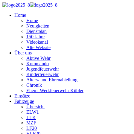
Home
Home
Neuigkeiten
Dienstplan
150 Jahre
Videokanal
Alte Website
Über uns
Aktive Wehr
Kommando
Jugendfeuerwehr
Kinderfeuerwehr
Alters- und Ehrenabteilung
Chronik
Ehem. Werkfeuerwehr Kübler
Einsätze
Fahrzeuge
Übersicht
ELW1
TLK
MZF
LF20
HLF20