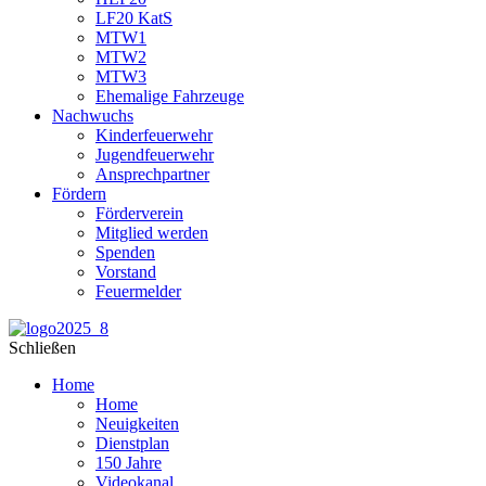
LF20 KatS
MTW1
MTW2
MTW3
Ehemalige Fahrzeuge
Nachwuchs
Kinderfeuerwehr
Jugendfeuerwehr
Ansprechpartner
Fördern
Förderverein
Mitglied werden
Spenden
Vorstand
Feuermelder
Schließen
Home
Home
Neuigkeiten
Dienstplan
150 Jahre
Videokanal