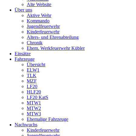
Alte Website
Über uns
Aktive Wehr
Kommando
Jugendfeuerwehr
Kinderfeuerwehr
Alters- und Ehrenabteilung
Chronik
Ehem. Werkfeuerwehr Kübler
Einsätze
Fahrzeuge
Übersicht
ELW1
TLK
MZF
LF20
HLF20
LF20 KatS
MTW1
MTW2
MTW3
Ehemalige Fahrzeuge
Nachwuchs
Kinderfeuerwehr
Jugendfeuerwehr