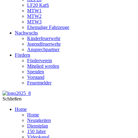
LF20 KatS
MTW1
MTW2
MTW3
Ehemalige Fahrzeuge
Nachwuchs
Kinderfeuerwehr
Jugendfeuerwehr
Ansprechpartner
Fördern
Förderverein
Mitglied werden
Spenden
Vorstand
Feuermelder
Schließen
Home
Home
Neuigkeiten
Dienstplan
150 Jahre
Videokanal