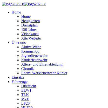
Home
Home
Neuigkeiten
Dienstplan
150 Jahre
Videokanal
Alte Website
Über uns
Aktive Wehr
Kommando
Jugendfeuerwehr
Kinderfeuerwehr
Alters- und Ehrenabteilung
Chronik
Ehem. Werkfeuerwehr Kübler
Einsätze
Fahrzeuge
Übersicht
ELW1
TLK
MZF
LF20
HLF20