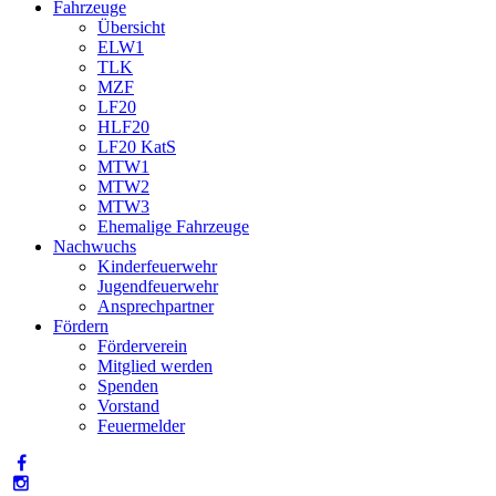
Fahrzeuge
Übersicht
ELW1
TLK
MZF
LF20
HLF20
LF20 KatS
MTW1
MTW2
MTW3
Ehemalige Fahrzeuge
Nachwuchs
Kinderfeuerwehr
Jugendfeuerwehr
Ansprechpartner
Fördern
Förderverein
Mitglied werden
Spenden
Vorstand
Feuermelder