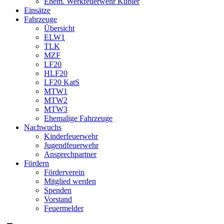
Ehem. Werkfeuerwehr Kübler
Einsätze
Fahrzeuge
Übersicht
ELW1
TLK
MZF
LF20
HLF20
LF20 KatS
MTW1
MTW2
MTW3
Ehemalige Fahrzeuge
Nachwuchs
Kinderfeuerwehr
Jugendfeuerwehr
Ansprechpartner
Fördern
Förderverein
Mitglied werden
Spenden
Vorstand
Feuermelder