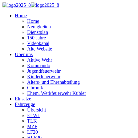
Home
Home
Neuigkeiten
Dienstplan
150 Jahre
Videokanal
Alte Website
Über uns
Aktive Wehr
Kommando
Jugendfeuerwehr
Kinderfeuerwehr
Alters- und Ehrenabteilung
Chronik
Ehem. Werkfeuerwehr Kübler
Einsätze
Fahrzeuge
Übersicht
ELW1
TLK
MZF
LF20
HLF20