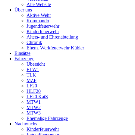
Alte Website
Über uns
Aktive Wehr
Kommando
Jugendfeuerwehr
Kinderfeuerwehr
Alters- und Ehrenabteilung
Chronik
Ehem. Werkfeuerwehr Kübler
Einsätze
Fahrzeuge
Übersicht
ELW1
TLK
MZF
LF20
HLF20
LF20 KatS
MTW1
MTW2
MTW3
Ehemalige Fahrzeuge
Nachwuchs
Kinderfeuerwehr
Jugendfeuerwehr