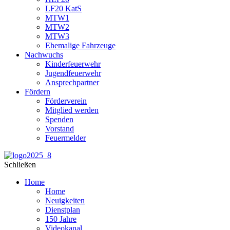
LF20 KatS
MTW1
MTW2
MTW3
Ehemalige Fahrzeuge
Nachwuchs
Kinderfeuerwehr
Jugendfeuerwehr
Ansprechpartner
Fördern
Förderverein
Mitglied werden
Spenden
Vorstand
Feuermelder
Schließen
Home
Home
Neuigkeiten
Dienstplan
150 Jahre
Videokanal